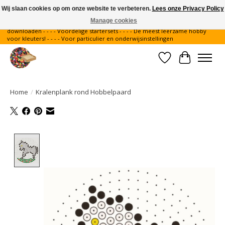
Wij slaan cookies op om onze website te verbeteren.
Lees onze Privacy Policy
Manage cookies
Gratis verzending binnen Nederland - - - - Legvoorbeelden gratis te
downloaden - - - - Voordelige startersets - - - - De meest leerzame hobby
voor kleuters! - - - - Voor particulier en onderwijsinstellingen
Verlanglijst
Winkelwa
Home
/
Kralenplank rond Hobbelpaard
Product image slideshow Items