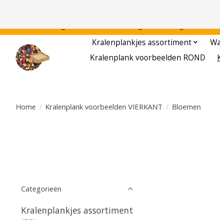
Gratis verzending binnen Nederland - - - - Legvoorbeelden gratis te downloa
Kralenplankjes assortiment
Wa
Kralenplank voorbeelden ROND
Home
/
Kralenplank voorbeelden VIERKANT
/
Bloemen
Categorieën
Kralenplankjes assortiment