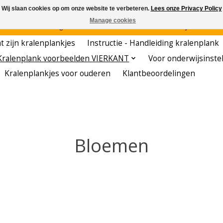
Wij slaan cookies op om onze website te verbeteren.
Lees onze Privacy Policy
Manage cookies
den - - - - Voordelige startersets - - - - De meest leerzame hobby voor kleuters!
t zijn kralenplankjes
Instructie - Handleiding kralenplank
Kralenplank voorbeelden VIERKANT
Voor onderwijsinste
Kralenplankjes voor ouderen
Klantbeoordelingen
Bloemen