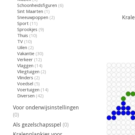
Schoonheidsfiguren
(6)
Sint Maarten
(1)
Kral
Sneeuwpoppen
(2)
Sport
(11)
Sprookjes
(9)
Thuis
(10)
TV
(10)
Uilen
(2)
Vakantie
(30)
Verkeer
(12)
Vlaggen
(14)
Vliegtuigen
(2)
Vlinders
(2)
Voedsel
(5)
Voertuigen
(14)
Diversen
(42)
Voor onderwijsinstellingen
(0)
Als gezelschapsspel
(0)
Kralenplankjes voor