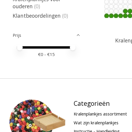
ouderen
(0)
Klantbeoordelingen
(0)
Prijs
Kralen
Minimale prijswaarde
Price maximum value
€
0
- €
15
Categorieën
Kralenplankjes assortiment
Wat zijn kralenplankjes
Instructie - Handleiding