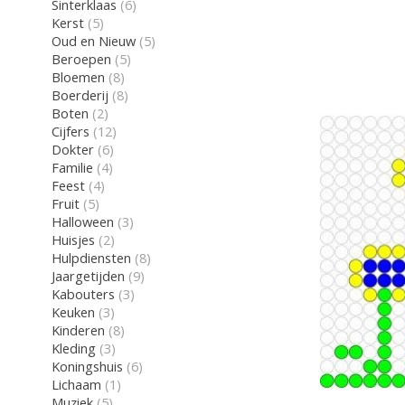
Sinterklaas
(6)
Kerst
(5)
Oud en Nieuw
(5)
Beroepen
(5)
Bloemen
(8)
Boerderij
(8)
Boten
(2)
Cijfers
(12)
Dokter
(6)
Familie
(4)
Feest
(4)
Fruit
(5)
Halloween
(3)
Huisjes
(2)
Hulpdiensten
(8)
Jaargetijden
(9)
Kabouters
(3)
Keuken
(3)
Kinderen
(8)
Kleding
(3)
Koningshuis
(6)
Lichaam
(1)
Muziek
(5)