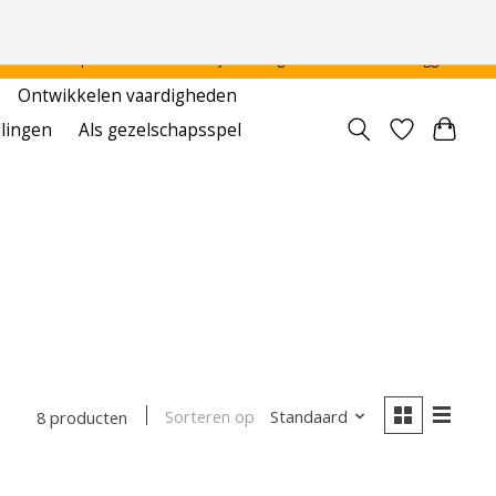
 - - - - Voor particulier en onderwijsinstellingen
Aanmelden / Inloggen
Ontwikkelen vaardigheden
llingen
Als gezelschapsspel
Sorteren op
Standaard
8 producten