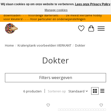
Wij slaan cookies op om onze website te verbeteren.
Lees onze Privacy Policy
Manage cookies
Gratis verzending binnen Nederland - - - - Legvoorbeelden gratis te
downloaden - - - - Voordelige startersets - - - - De meest leerzame hobby
voor kleuters! - - - - Voor particulier en onderwijsinstellingen
Verlanglijst
Winkelwa
Home
/
Kralenplank voorbeelden VIERKANT
/
Dokter
Dokter
Filters weergeven
6 producten
Sorteren op
Standaard