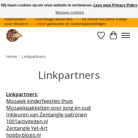
Wij slaan cookies op om onze website te verbeteren.
Lees onze Privacy Policy
Manage cookies
Gratis verzending binnen Nederland - - - - Legvoorbeelden gratis te
downloaden - - - - Voordelige startersets - - - - De meest leerzame hobby
voor kleuters! - - - - Voor particulier en onderwijsinstellingen
Verlanglijst
Winkelwa
Home
/
Linkpartners
Linkpartners
Linkpartners:
Mozaiek kinderfeestjes thuis
Mozaiekpakketten voor jong en oud
Inkleuren van Zentangle-patronen
1001activiteiten.nl
Zentangle Yet-Art
hobby.blogo.nl