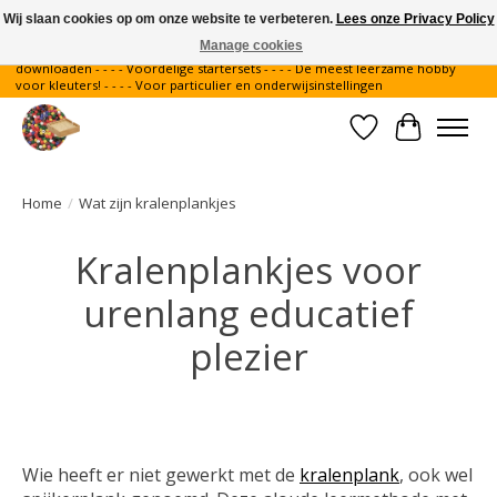
Wij slaan cookies op om onze website te verbeteren.
Lees onze Privacy Policy
Manage cookies
Gratis verzending binnen Nederland - - - - Legvoorbeelden gratis te
downloaden - - - - Voordelige startersets - - - - De meest leerzame hobby
voor kleuters! - - - - Voor particulier en onderwijsinstellingen
Verlanglijst
Winkelwa
Home
/
Wat zijn kralenplankjes
Kralenplankjes voor
urenlang educatief
plezier
Wie heeft er niet gewerkt met de
kralenplank
, ook wel