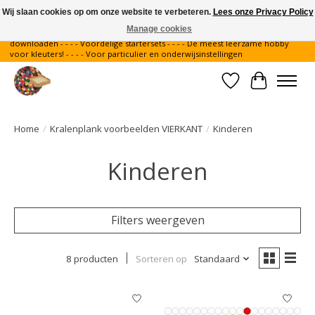
Wij slaan cookies op om onze website te verbeteren.
Lees onze Privacy Policy
Manage cookies
Gratis verzending binnen Nederland - - - - Legvoorbeelden gratis te
downloaden - - - - Voordelige startersets - - - - De meest leerzame hobby
voor kleuters! - - - - Voor particulier en onderwijsinstellingen
Verlanglijst
Winkelwa
Home
/
Kralenplank voorbeelden VIERKANT
/
Kinderen
Kinderen
Filters weergeven
8 producten
Sorteren op
Standaard