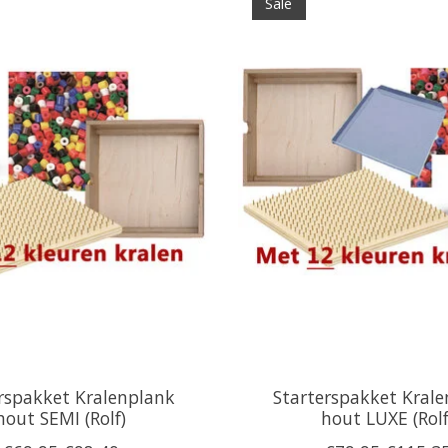
Sale
rspakket Kralenplank
Starterspakket Kral
hout SEMI (Rolf)
hout LUXE (Rolf