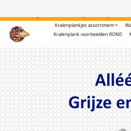
Gratis verzending binnen Nederland - - - - Legvoorbeelden gratis te downloa
Kralenplankjes assortiment
Wa
Kralenplank voorbeelden ROND
Hero slideshow items