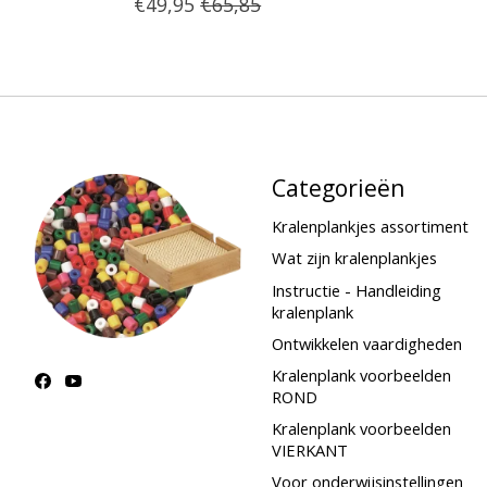
€49,95
€65,85
Categorieën
Kralenplankjes assortiment
Wat zijn kralenplankjes
Instructie - Handleiding
kralenplank
Ontwikkelen vaardigheden
Kralenplank voorbeelden
ROND
Kralenplank voorbeelden
VIERKANT
Voor onderwijsinstellingen