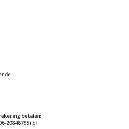
gende
rekening betalen:
06-20848755) of