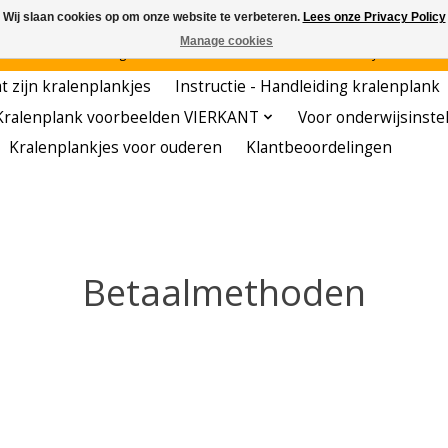
Wij slaan cookies op om onze website te verbeteren.
Lees onze Privacy Policy
Manage cookies
den - - - - Voordelige startersets - - - - De meest leerzame hobby voor kleuters!
t zijn kralenplankjes
Instructie - Handleiding kralenplank
Kralenplank voorbeelden VIERKANT
Voor onderwijsinste
Kralenplankjes voor ouderen
Klantbeoordelingen
Betaalmethoden