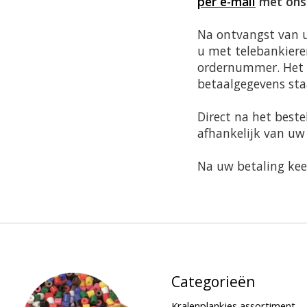
per e-mail
met ons
Na ontvangst van u
u met telebankiere
ordernummer. Het 
betaalgegevens sta
Direct na het beste
afhankelijk van uw 
Na uw betaling keer
Categorieën
Kralenplankjes assortiment