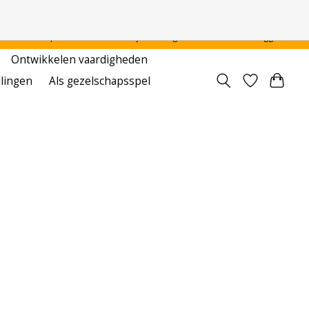
 - - - - Voor particulier en onderwijsinstellingen
Aanmelden / Inloggen
Ontwikkelen vaardigheden
llingen
Als gezelschapsspel