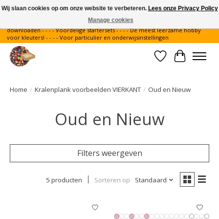
Wij slaan cookies op om onze website te verbeteren.
Lees onze Privacy Policy
Manage cookies
Gratis verzending binnen Nederland - - - - Legvoorbeelden gratis te
downloaden - - - - Voordelige startersets - - - - De meest leerzame hobby
voor kleuters! - - - - Voor particulier en onderwijsinstellingen
Verlanglijst
Winkelwa
Home
/
Kralenplank voorbeelden VIERKANT
/
Oud en Nieuw
Oud en Nieuw
Filters weergeven
5 producten
Sorteren op
Standaard