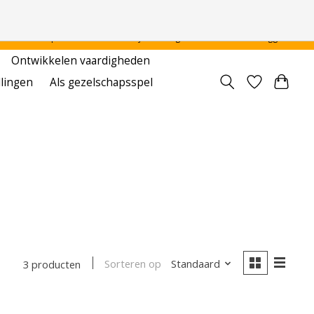
 - - - - Voor particulier en onderwijsinstellingen
Aanmelden / Inloggen
Ontwikkelen vaardigheden
llingen
Als gezelschapsspel
Sorteren op
Standaard
3 producten