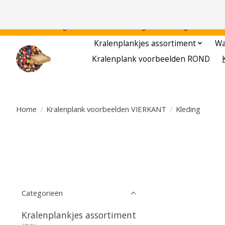
Gratis verzending binnen Nederland - - - - Legvoorbeelden gratis te downloa
Kralenplankjes assortiment
Wa
Kralenplank voorbeelden ROND
Home
/
Kralenplank voorbeelden VIERKANT
/
Kleding
Categorieën
Kralenplankjes assortiment