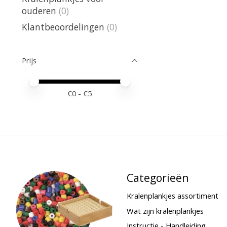
ouderen
(0)
Klantbeoordelingen
(0)
Prijs
Minimale prijswaarde
Price maximum value
€
0
- €
5
Categorieën
Kralenplankjes assortiment
Wat zijn kralenplankjes
Instructie - Handleiding