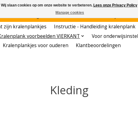
Wij slaan cookies op om onze website te verbeteren.
Lees onze Privacy Policy
Manage cookies
den - - - - Voordelige startersets - - - - De meest leerzame hobby voor kleuters!
t zijn kralenplankjes
Instructie - Handleiding kralenplank
Kralenplank voorbeelden VIERKANT
Voor onderwijsinste
Kralenplankjes voor ouderen
Klantbeoordelingen
Kleding