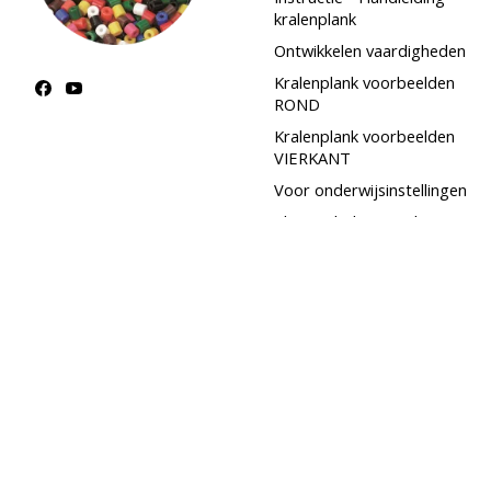
kralenplank
Ontwikkelen vaardigheden
Kralenplank voorbeelden
ROND
Kralenplank voorbeelden
VIERKANT
Voor onderwijsinstellingen
Als gezelschapsspel
Kralenplankjes voor
ouderen
Klantbeoordelingen