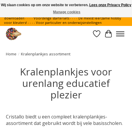
Wij slaan cookies op om onze website te verbeteren.
Lees onze Privacy Policy
Manage cookies
Gratis verzending binnen Nederland - - - - Legvoorbeelden gratis te
downloaden - - - - Voordelige startersets - - - - De meest leerzame hobby
voor kleuters! - - - - Voor particulier en onderwijsinstellingen
Verlanglijst
Winkelwa
Home
/
Kralenplankjes assortiment
Kralenplankjes voor
urenlang educatief
plezier
Cristallo biedt u een compleet kralenplankjes-
assortiment dat gebruikt wordt bij vele basisscholen.