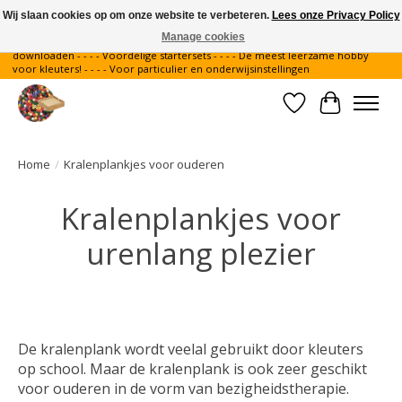
Wij slaan cookies op om onze website te verbeteren.
Lees onze Privacy Policy
Manage cookies
Gratis verzending binnen Nederland - - - - Legvoorbeelden gratis te
downloaden - - - - Voordelige startersets - - - - De meest leerzame hobby
voor kleuters! - - - - Voor particulier en onderwijsinstellingen
Verlanglijst
Winkelwa
Home
/
Kralenplankjes voor ouderen
Kralenplankjes voor
urenlang plezier
De kralenplank wordt veelal gebruikt door kleuters
op school. Maar de kralenplank is ook zeer geschikt
voor
ouderen
in de vorm van bezigheidstherapie.