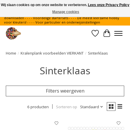
Wij slaan cookies op om onze website te verbeteren.
Lees onze Privacy Policy
Manage cookies
Gratis verzending binnen Nederland - - - - Legvoorbeelden gratis te
downloaden - - - - Voordelige startersets - - - - De meest leerzame hobby
voor kleuters! - - - - Voor particulier en onderwijsinstellingen
Verlanglijst
Winkelwa
Home
/
Kralenplank voorbeelden VIERKANT
/
Sinterklaas
Sinterklaas
Filters weergeven
6 producten
Sorteren op
Standaard