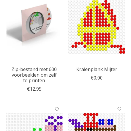
Zip-bestand met 600
Kralenplank Mijter
voorbeelden om zelf
€0,00
te printen
€12,95