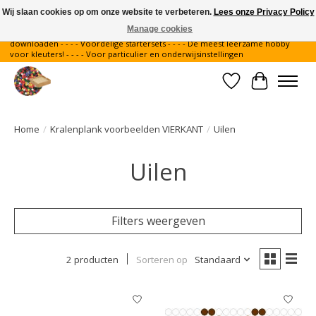
Wij slaan cookies op om onze website te verbeteren.
Lees onze Privacy Policy
Manage cookies
Gratis verzending binnen Nederland - - - - Legvoorbeelden gratis te
downloaden - - - - Voordelige startersets - - - - De meest leerzame hobby
voor kleuters! - - - - Voor particulier en onderwijsinstellingen
Verlanglijst
Winkelwa
Home
/
Kralenplank voorbeelden VIERKANT
/
Uilen
Uilen
Filters weergeven
2 producten
Sorteren op
Standaard