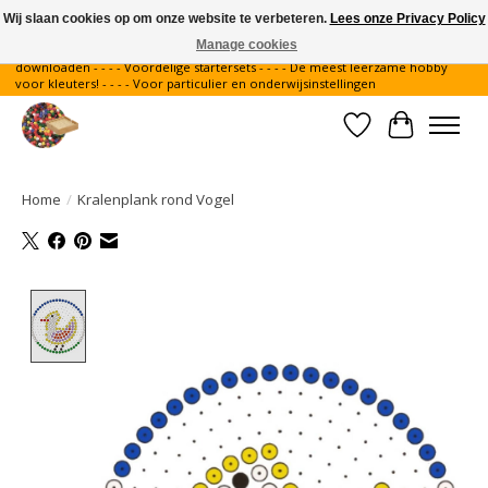
Wij slaan cookies op om onze website te verbeteren.
Lees onze Privacy Policy
Manage cookies
Gratis verzending binnen Nederland - - - - Legvoorbeelden gratis te
downloaden - - - - Voordelige startersets - - - - De meest leerzame hobby
voor kleuters! - - - - Voor particulier en onderwijsinstellingen
Verlanglijst
Winkelwa
Home
/
Kralenplank rond Vogel
Product image slideshow Items