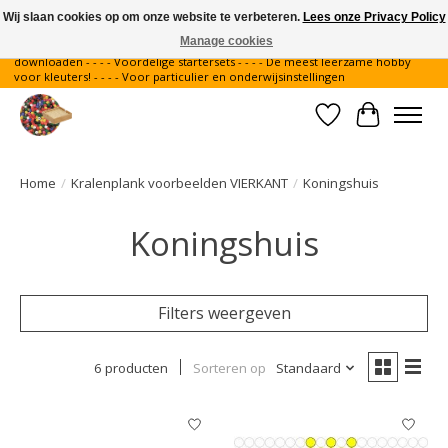
Wij slaan cookies op om onze website te verbeteren.
Lees onze Privacy Policy
Manage cookies
Gratis verzending binnen Nederland - - - - Legvoorbeelden gratis te
downloaden - - - - Voordelige startersets - - - - De meest leerzame hobby
voor kleuters! - - - - Voor particulier en onderwijsinstellingen
Verlanglijst
Winkelwa
Home
/
Kralenplank voorbeelden VIERKANT
/
Koningshuis
Koningshuis
Filters weergeven
6 producten
Sorteren op
Standaard