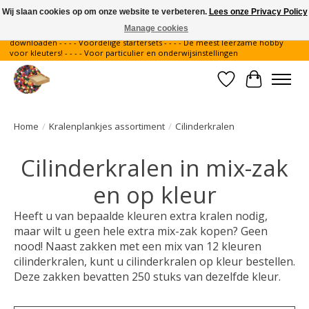
Wij slaan cookies op om onze website te verbeteren.
Lees onze Privacy Policy
Manage cookies
Gratis verzending binnen Nederland - - - - Legvoorbeelden gratis te
downloaden - - - - Voordelige startersets - - - - De meest leerzame hobby
voor kleuters! - - - - Voor particulier en onderwijsinstellingen
Verlanglijst
Winkelwa
Home
/
Kralenplankjes assortiment
/
Cilinderkralen
Cilinderkralen in mix-zak
en op kleur
Heeft u van bepaalde kleuren extra kralen nodig,
maar wilt u geen hele extra mix-zak kopen? Geen
nood! Naast zakken met een mix van 12 kleuren
cilinderkralen, kunt u cilinderkralen op kleur bestellen.
Deze zakken bevatten 250 stuks van dezelfde kleur.