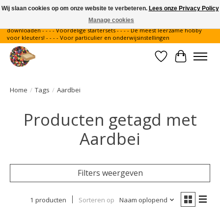
Wij slaan cookies op om onze website te verbeteren.
Lees onze Privacy Policy
Manage cookies
Gratis verzending binnen Nederland - - - - Legvoorbeelden gratis te
downloaden - - - - Voordelige startersets - - - - De meest leerzame hobby
voor kleuters! - - - - Voor particulier en onderwijsinstellingen
Verlanglijst
Winkelwa
Home
/
Tags
/
Aardbei
Producten getagd met
Aardbei
Filters weergeven
1 producten
Sorteren op
Naam oplopend