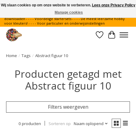
Wij slaan cookies op om onze website te verbeteren.
Lees onze Privacy Policy
Manage cookies
Gratis verzending binnen Nederland - - - - Legvoorbeelden gratis te
downloaden - - - - Voordelige startersets - - - - De meest leerzame hobby
voor kleuters! - - - - Voor particulier en onderwijsinstellingen
Verlanglijst
Winkelwa
Home
/
Tags
/
Abstract figuur 10
Producten getagd met
Abstract figuur 10
Filters weergeven
0 producten
Sorteren op
Naam oplopend