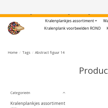
Gratis verzending binnen Nederland - - - - Legvoorbeelden gratis te downloa
Kralenplankjes assortiment
Wa
Kralenplank voorbeelden ROND
Home
/
Tags
/
Abstract figuur 14
Produc
Categorieën
Kralenplankjes assortiment