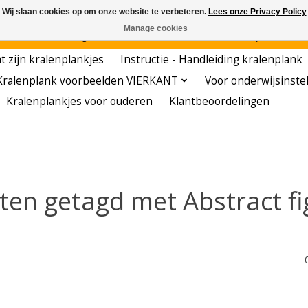
Wij slaan cookies op om onze website te verbeteren.
Lees onze Privacy Policy
Manage cookies
den - - - - Voordelige startersets - - - - De meest leerzame hobby voor kleuters!
t zijn kralenplankjes
Instructie - Handleiding kralenplank
Kralenplank voorbeelden VIERKANT
Voor onderwijsinste
Kralenplankjes voor ouderen
Klantbeoordelingen
ten getagd met Abstract fi