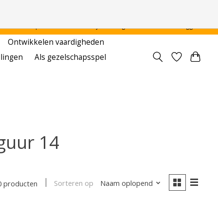
 - - - - Voor particulier en onderwijsinstellingen
Aanmelden / Inloggen
Ontwikkelen vaardigheden
llingen
Als gezelschapsspel
guur 14
Sorteren op
Naam oplopend
0 producten