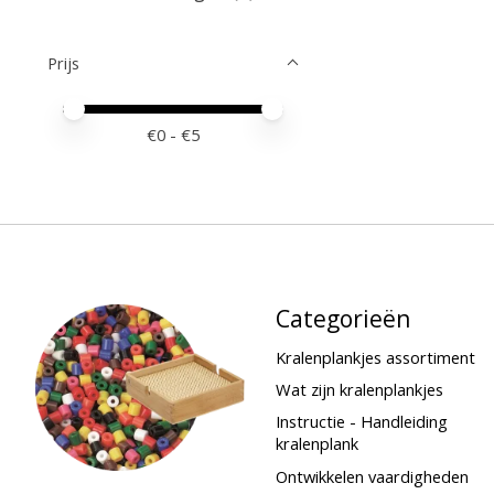
Prijs
Minimale prijswaarde
Price maximum value
€
0
- €
5
Categorieën
Kralenplankjes assortiment
Wat zijn kralenplankjes
Instructie - Handleiding
kralenplank
Ontwikkelen vaardigheden