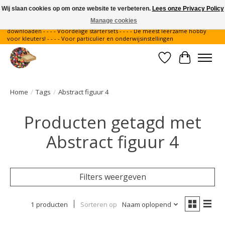
Wij slaan cookies op om onze website te verbeteren.
Lees onze Privacy Policy
Manage cookies
Gratis verzending binnen Nederland - - - - Legvoorbeelden gratis te
downloaden - - - - Voordelige startersets - - - - De meest leerzame hobby
voor kleuters! - - - - Voor particulier en onderwijsinstellingen
Verlanglijst
Winkelwa
Home
/
Tags
/
Abstract figuur 4
Producten getagd met
Abstract figuur 4
Filters weergeven
1 producten
Sorteren op
Naam oplopend