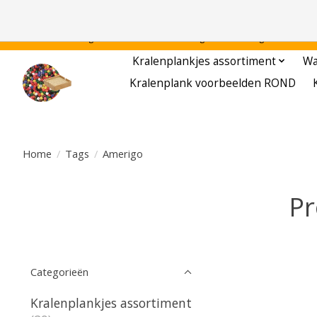
Gratis verzending binnen Nederland - - - - Legvoorbeelden gratis te downloa
Kralenplankjes assortiment
Wa
Kralenplank voorbeelden ROND
Home
/
Tags
/
Amerigo
Pr
Categorieën
Kralenplankjes assortiment