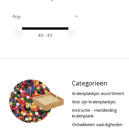
Prijs
Minimale prijswaarde
Price maximum value
€
0
- €
5
Categorieën
Kralenplankjes assortiment
Wat zijn kralenplankjes
Instructie - Handleiding
kralenplank
Ontwikkelen vaardigheden