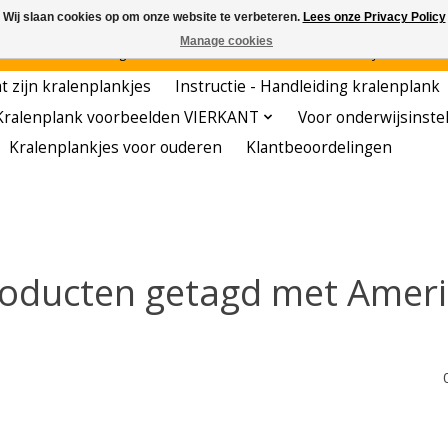
Wij slaan cookies op om onze website te verbeteren.
Lees onze Privacy Policy
Manage cookies
den - - - - Voordelige startersets - - - - De meest leerzame hobby voor kleuters!
t zijn kralenplankjes
Instructie - Handleiding kralenplank
Kralenplank voorbeelden VIERKANT
Voor onderwijsinste
Kralenplankjes voor ouderen
Klantbeoordelingen
oducten getagd met Amer