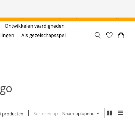
 - - - - Voor particulier en onderwijsinstellingen
Aanmelden / Inloggen
Ontwikkelen vaardigheden
llingen
Als gezelschapsspel
igo
Sorteren op
Naam oplopend
0 producten