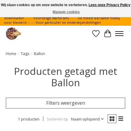
Wij slaan cookies op om onze website te verbeteren.
Lees onze Privacy Policy
Manage cookies
Gratis verzending binnen Nederland - - - - Legvoorbeelden gratis te
downloaden - - - - Voordelige startersets - - - - De meest leerzame hobby
voor kleuters! - - - - Voor particulier en onderwijsinstellingen
Verlanglijst
Winkelwa
Home
/
Tags
/
Ballon
Producten getagd met
Ballon
Filters weergeven
1 producten
Sorteren op
Naam oplopend