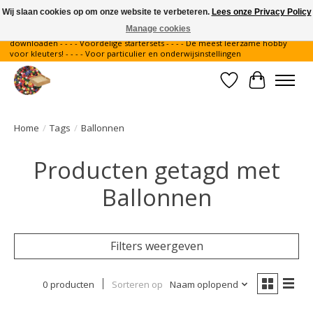
Wij slaan cookies op om onze website te verbeteren.
Lees onze Privacy Policy
Manage cookies
Gratis verzending binnen Nederland - - - - Legvoorbeelden gratis te
downloaden - - - - Voordelige startersets - - - - De meest leerzame hobby
voor kleuters! - - - - Voor particulier en onderwijsinstellingen
Verlanglijst
Winkelwa
Home
/
Tags
/
Ballonnen
Producten getagd met
Ballonnen
Filters weergeven
0 producten
Sorteren op
Naam oplopend