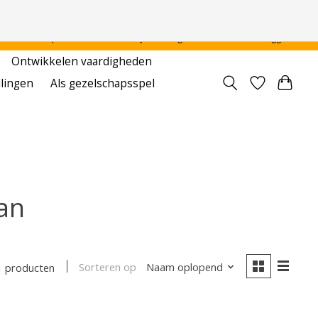
 - - - - Voor particulier en onderwijsinstellingen
Aanmelden / Inloggen
Ontwikkelen vaardigheden
llingen
Als gezelschapsspel
an
Sorteren op
Naam oplopend
1 producten