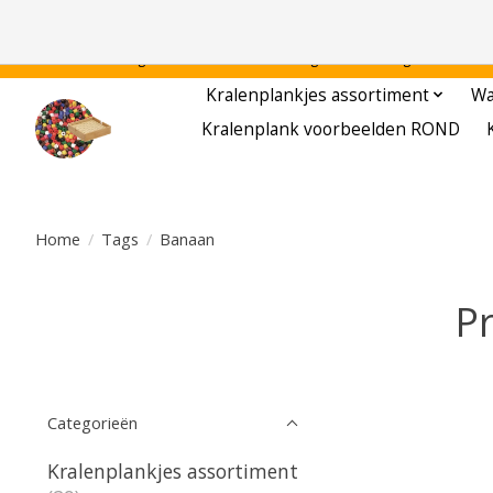
Gratis verzending binnen Nederland - - - - Legvoorbeelden gratis te downloa
Kralenplankjes assortiment
Wa
Kralenplank voorbeelden ROND
Home
/
Tags
/
Banaan
P
Categorieën
Kralenplankjes assortiment