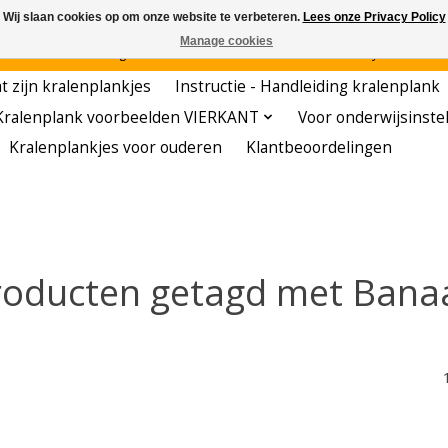
Wij slaan cookies op om onze website te verbeteren.
Lees onze Privacy Policy
Manage cookies
den - - - - Voordelige startersets - - - - De meest leerzame hobby voor kleuters!
t zijn kralenplankjes
Instructie - Handleiding kralenplank
Kralenplank voorbeelden VIERKANT
Voor onderwijsinste
Kralenplankjes voor ouderen
Klantbeoordelingen
roducten getagd met Bana