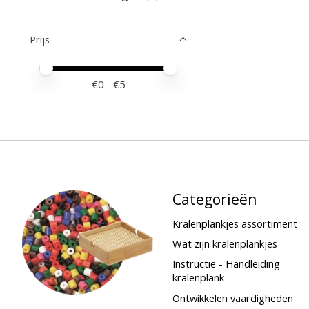
Prijs
Minimale prijswaarde
Price maximum value
€
0
- €
5
Categorieën
Kralenplankjes assortiment
Wat zijn kralenplankjes
Instructie - Handleiding
kralenplank
Ontwikkelen vaardigheden