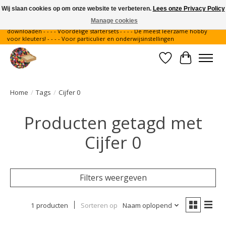
Wij slaan cookies op om onze website te verbeteren.
Lees onze Privacy Policy
Manage cookies
Gratis verzending binnen Nederland - - - - Legvoorbeelden gratis te
downloaden - - - - Voordelige startersets - - - - De meest leerzame hobby
voor kleuters! - - - - Voor particulier en onderwijsinstellingen
Verlanglijst
Winkelwa
Home
/
Tags
/
Cijfer 0
Producten getagd met
Cijfer 0
Filters weergeven
1 producten
Sorteren op
Naam oplopend