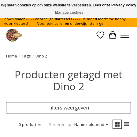
Wij slaan cookies op om onze website te verbeteren.
Lees onze Privacy Policy
Manage cookies
Gratis verzending binnen Nederland - - - - Legvoorbeelden gratis te
downloaden - - - - Voordelige startersets - - - - De meest leerzame hobby
voor kleuters! - - - - Voor particulier en onderwijsinstellingen
Verlanglijst
Winkelwa
Home
/
Tags
/
Dino 2
Producten getagd met
Dino 2
Filters weergeven
0 producten
Sorteren op
Naam oplopend