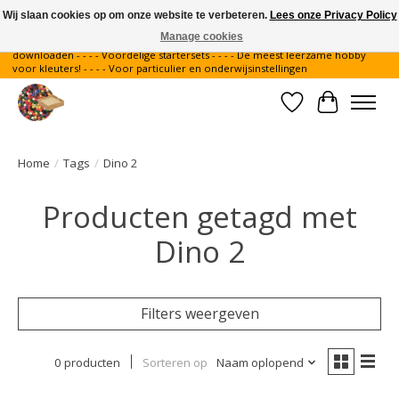
Wij slaan cookies op om onze website te verbeteren.
Lees onze Privacy Policy
Manage cookies
Gratis verzending binnen Nederland - - - - Legvoorbeelden gratis te
downloaden - - - - Voordelige startersets - - - - De meest leerzame hobby
voor kleuters! - - - - Voor particulier en onderwijsinstellingen
Verlanglijst
Winkelwa
Home
/
Tags
/
Dino 2
Producten getagd met
Dino 2
Filters weergeven
0 producten
Sorteren op
Naam oplopend