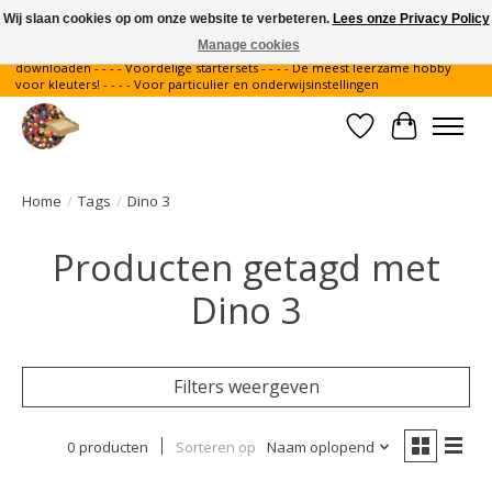
Wij slaan cookies op om onze website te verbeteren.
Lees onze Privacy Policy
Manage cookies
Gratis verzending binnen Nederland - - - - Legvoorbeelden gratis te
downloaden - - - - Voordelige startersets - - - - De meest leerzame hobby
voor kleuters! - - - - Voor particulier en onderwijsinstellingen
Verlanglijst
Winkelwa
Home
/
Tags
/
Dino 3
Producten getagd met
Dino 3
Filters weergeven
0 producten
Sorteren op
Naam oplopend