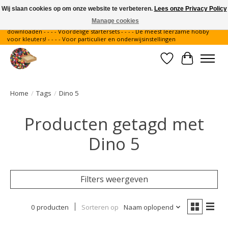
Wij slaan cookies op om onze website te verbeteren.
Lees onze Privacy Policy
Manage cookies
Gratis verzending binnen Nederland - - - - Legvoorbeelden gratis te
downloaden - - - - Voordelige startersets - - - - De meest leerzame hobby
voor kleuters! - - - - Voor particulier en onderwijsinstellingen
Verlanglijst
Winkelwa
Home
/
Tags
/
Dino 5
Producten getagd met
Dino 5
Filters weergeven
0 producten
Sorteren op
Naam oplopend