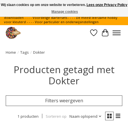
Wij slaan cookies op om onze website te verbeteren.
Lees onze Privacy Policy
Manage cookies
Gratis verzending binnen Nederland - - - - Legvoorbeelden gratis te
downloaden - - - - Voordelige startersets - - - - De meest leerzame hobby
voor kleuters! - - - - Voor particulier en onderwijsinstellingen
Verlanglijst
Winkelwa
Home
/
Tags
/
Dokter
Producten getagd met
Dokter
Filters weergeven
1 producten
Sorteren op
Naam oplopend