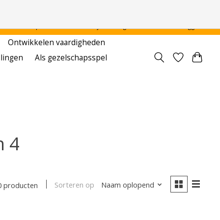
 - - - - Voor particulier en onderwijsinstellingen
Aanmelden / Inloggen
Ontwikkelen vaardigheden
llingen
Als gezelschapsspel
n 4
Sorteren op
Naam oplopend
0 producten