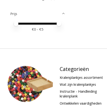
Prijs
Minimale prijswaarde
Price maximum value
€
0
- €
5
Categorieën
Kralenplankjes assortiment
Wat zijn kralenplankjes
Instructie - Handleiding
kralenplank
Ontwikkelen vaardigheden