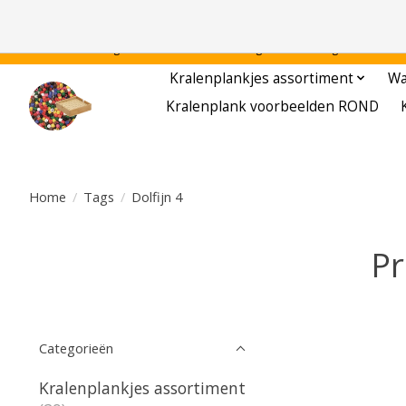
Gratis verzending binnen Nederland - - - - Legvoorbeelden gratis te downloa
Kralenplankjes assortiment
Wa
Kralenplank voorbeelden ROND
Home
/
Tags
/
Dolfijn 4
Pr
Categorieën
Kralenplankjes assortiment