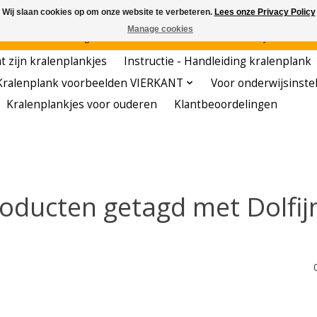
Wij slaan cookies op om onze website te verbeteren.
Lees onze Privacy Policy
Manage cookies
den - - - - Voordelige startersets - - - - De meest leerzame hobby voor kleuters!
t zijn kralenplankjes
Instructie - Handleiding kralenplank
Kralenplank voorbeelden VIERKANT
Voor onderwijsinste
Kralenplankjes voor ouderen
Klantbeoordelingen
oducten getagd met Dolfij