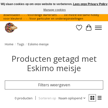
Wij slaan cookies op om onze website te verbeteren.
Lees onze Privacy Policy
Manage cookies
Gratis verzending binnen Nederland - - - - Legvoorbeelden gratis te
downloaden - - - - Voordelige startersets - - - - De meest leerzame hobby
voor kleuters! - - - - Voor particulier en onderwijsinstellingen
Verlanglijst
Winkelwa
Home
/
Tags
/
Eskimo meisje
Producten getagd met
Eskimo meisje
Filters weergeven
0 producten
Sorteren op
Naam oplopend