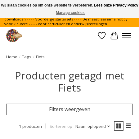
Wij slaan cookies op om onze website te verbeteren.
Lees onze Privacy Policy
Manage cookies
Gratis verzending binnen Nederland - - - - Legvoorbeelden gratis te
downloaden - - - - Voordelige startersets - - - - De meest leerzame hobby
voor kleuters! - - - - Voor particulier en onderwijsinstellingen
Verlanglijst
Winkelwa
Home
/
Tags
/
Fiets
Producten getagd met
Fiets
Filters weergeven
1 producten
Sorteren op
Naam oplopend