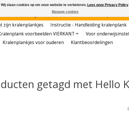
Wij slaan cookies op om onze website te verbeteren.
Lees onze Privacy Policy
Manage cookies
den - - - - Voordelige startersets - - - - De meest leerzame hobby voor kleuters!
t zijn kralenplankjes
Instructie - Handleiding kralenplank
Kralenplank voorbeelden VIERKANT
Voor onderwijsinste
Kralenplankjes voor ouderen
Klantbeoordelingen
ducten getagd met Hello K