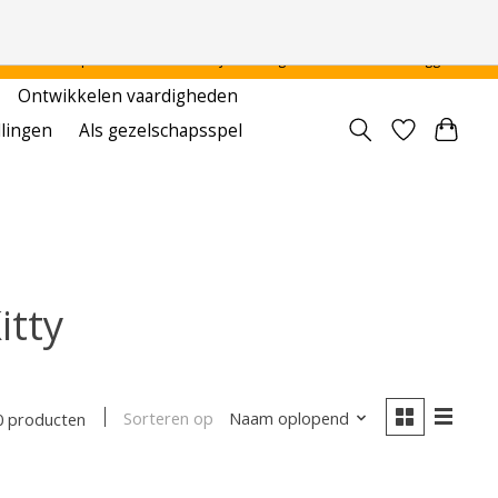
 - - - - Voor particulier en onderwijsinstellingen
Aanmelden / Inloggen
Ontwikkelen vaardigheden
llingen
Als gezelschapsspel
itty
Sorteren op
Naam oplopend
0 producten