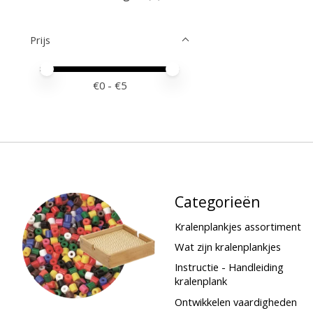
Prijs
Minimale prijswaarde
Price maximum value
€
0
- €
5
Categorieën
Kralenplankjes assortiment
Wat zijn kralenplankjes
Instructie - Handleiding
kralenplank
Ontwikkelen vaardigheden