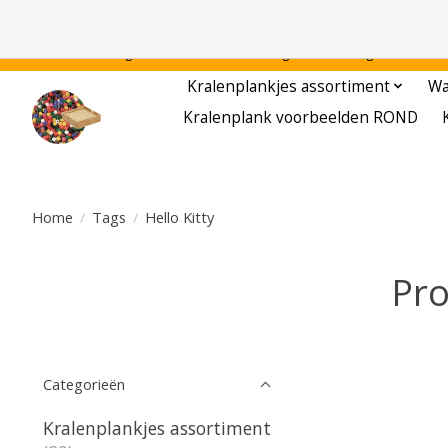
Gratis verzending binnen Nederland - - - - Legvoorbeelden gratis te downloa
Kralenplankjes assortiment
Wa
Kralenplank voorbeelden ROND
Home
/
Tags
/
Hello Kitty
Pro
Categorieën
Kralenplankjes assortiment