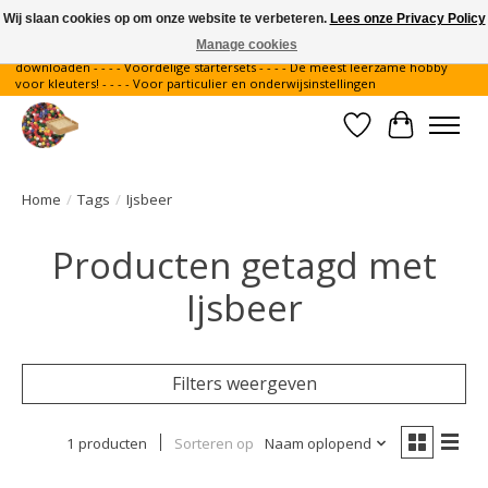
Wij slaan cookies op om onze website te verbeteren.
Lees onze Privacy Policy
Manage cookies
Gratis verzending binnen Nederland - - - - Legvoorbeelden gratis te
downloaden - - - - Voordelige startersets - - - - De meest leerzame hobby
voor kleuters! - - - - Voor particulier en onderwijsinstellingen
Verlanglijst
Winkelwa
Home
/
Tags
/
Ijsbeer
Producten getagd met
Ijsbeer
Filters weergeven
1 producten
Sorteren op
Naam oplopend