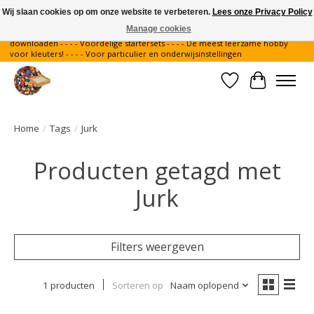
Wij slaan cookies op om onze website te verbeteren.
Lees onze Privacy Policy
Manage cookies
Gratis verzending binnen Nederland - - - - Legvoorbeelden gratis te
downloaden - - - - Voordelige startersets - - - - De meest leerzame hobby
voor kleuters! - - - - Voor particulier en onderwijsinstellingen
Verlanglijst
Winkelwa
Home
/
Tags
/
Jurk
Producten getagd met
Jurk
Filters weergeven
1 producten
Sorteren op
Naam oplopend