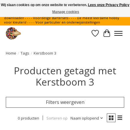
Wij slaan cookies op om onze website te verbeteren.
Lees onze Privacy Policy
Manage cookies
Gratis verzending binnen Nederland - - - - Legvoorbeelden gratis te
downloaden - - - - Voordelige startersets - - - - De meest leerzame hobby
voor kleuters! - - - - Voor particulier en onderwijsinstellingen
Verlanglijst
Winkelwa
Home
/
Tags
/
Kerstboom 3
Producten getagd met
Kerstboom 3
Filters weergeven
0 producten
Sorteren op
Naam oplopend