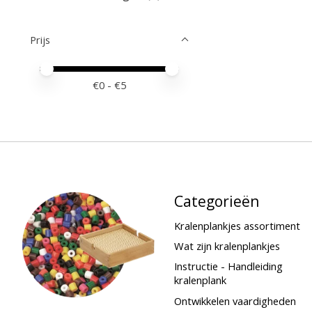
Prijs
Minimale prijswaarde
Price maximum value
€
0
- €
5
Categorieën
Kralenplankjes assortiment
Wat zijn kralenplankjes
Instructie - Handleiding
kralenplank
Ontwikkelen vaardigheden