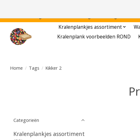
Gratis verzending binnen Nederland - - - - Legvoorbeelden gratis te downloa
Kralenplankjes assortiment
Wa
Kralenplank voorbeelden ROND
Home
/
Tags
/
Kikker 2
Pr
Categorieën
Kralenplankjes assortiment