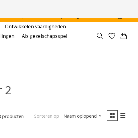
 - - - - Voor particulier en onderwijsinstellingen
Aanmelden / Inloggen
Ontwikkelen vaardigheden
llingen
Als gezelschapsspel
r 2
Sorteren op
Naam oplopend
0 producten