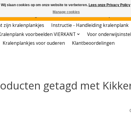
Wij slaan cookies op om onze website te verbeteren.
Lees onze Privacy Policy
Manage cookies
den - - - - Voordelige startersets - - - - De meest leerzame hobby voor kleuters!
t zijn kralenplankjes
Instructie - Handleiding kralenplank
Kralenplank voorbeelden VIERKANT
Voor onderwijsinste
Kralenplankjes voor ouderen
Klantbeoordelingen
oducten getagd met Kikke