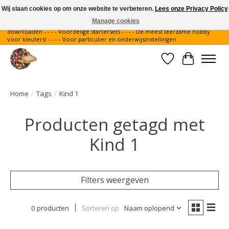
Wij slaan cookies op om onze website te verbeteren.
Lees onze Privacy Policy
Manage cookies
Gratis verzending binnen Nederland - - - - Legvoorbeelden gratis te
downloaden - - - - Voordelige startersets - - - - De meest leerzame hobby
voor kleuters! - - - - Voor particulier en onderwijsinstellingen
Verlanglijst
Winkelwa
Home
/
Tags
/
Kind 1
Producten getagd met
Kind 1
Filters weergeven
0 producten
Sorteren op
Naam oplopend