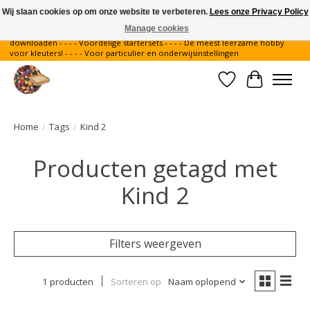
Wij slaan cookies op om onze website te verbeteren.
Lees onze Privacy Policy
Manage cookies
Gratis verzending binnen Nederland - - - - Legvoorbeelden gratis te
downloaden - - - - Voordelige startersets - - - - De meest leerzame hobby
voor kleuters! - - - - Voor particulier en onderwijsinstellingen
Verlanglijst
Winkelwa
Home
/
Tags
/
Kind 2
Producten getagd met
Kind 2
Filters weergeven
1 producten
Sorteren op
Naam oplopend