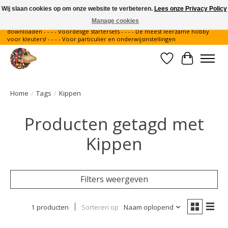
Wij slaan cookies op om onze website te verbeteren.
Lees onze Privacy Policy
Manage cookies
Gratis verzending binnen Nederland - - - - Legvoorbeelden gratis te
downloaden - - - - Voordelige startersets - - - - De meest leerzame hobby
voor kleuters! - - - - Voor particulier en onderwijsinstellingen
Verlanglijst
Winkelwa
Home
/
Tags
/
Kippen
Producten getagd met
Kippen
Filters weergeven
1 producten
Sorteren op
Naam oplopend