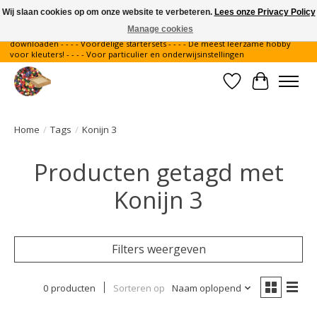
Wij slaan cookies op om onze website te verbeteren.
Lees onze Privacy Policy
Manage cookies
Gratis verzending binnen Nederland - - - - Legvoorbeelden gratis te
downloaden - - - - Voordelige startersets - - - - De meest leerzame hobby
voor kleuters! - - - - Voor particulier en onderwijsinstellingen
Verlanglijst
Winkelwa
Home
/
Tags
/
Konijn 3
Producten getagd met
Konijn 3
Filters weergeven
0 producten
Sorteren op
Naam oplopend