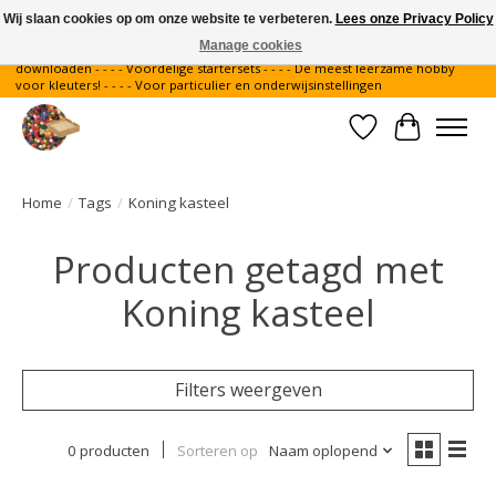
Wij slaan cookies op om onze website te verbeteren.
Lees onze Privacy Policy
Manage cookies
Gratis verzending binnen Nederland - - - - Legvoorbeelden gratis te
downloaden - - - - Voordelige startersets - - - - De meest leerzame hobby
voor kleuters! - - - - Voor particulier en onderwijsinstellingen
Verlanglijst
Winkelwa
Home
/
Tags
/
Koning kasteel
Producten getagd met
Koning kasteel
Filters weergeven
0 producten
Sorteren op
Naam oplopend