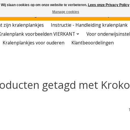
Wij slaan cookies op om onze website te verbeteren.
Lees onze Privacy Policy
Manage cookies
den - - - - Voordelige startersets - - - - De meest leerzame hobby voor kleuters!
t zijn kralenplankjes
Instructie - Handleiding kralenplank
Kralenplank voorbeelden VIERKANT
Voor onderwijsinste
Kralenplankjes voor ouderen
Klantbeoordelingen
oducten getagd met Kroko