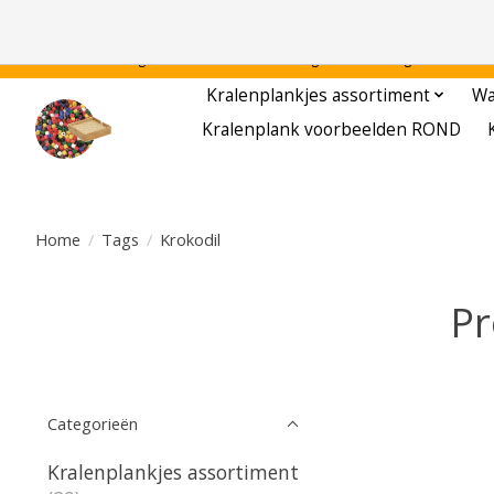
Gratis verzending binnen Nederland - - - - Legvoorbeelden gratis te downloa
Kralenplankjes assortiment
Wa
Kralenplank voorbeelden ROND
Home
/
Tags
/
Krokodil
Pr
Categorieën
Kralenplankjes assortiment