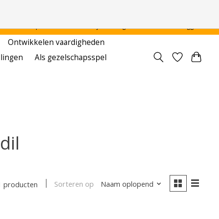
 - - - - Voor particulier en onderwijsinstellingen
Aanmelden / Inloggen
Ontwikkelen vaardigheden
llingen
Als gezelschapsspel
dil
Sorteren op
Naam oplopend
1 producten