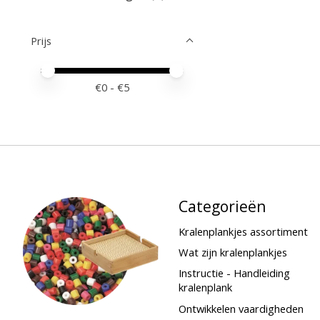
Prijs
Minimale prijswaarde
Price maximum value
€
0
- €
5
Categorieën
Kralenplankjes assortiment
Wat zijn kralenplankjes
Instructie - Handleiding
kralenplank
Ontwikkelen vaardigheden