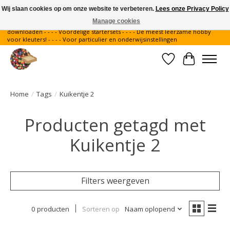
Wij slaan cookies op om onze website te verbeteren.
Lees onze Privacy Policy
Manage cookies
Gratis verzending binnen Nederland - - - - Legvoorbeelden gratis te
downloaden - - - - Voordelige startersets - - - - De meest leerzame hobby
voor kleuters! - - - - Voor particulier en onderwijsinstellingen
Verlanglijst
Winkelwa
Home
/
Tags
/
Kuikentje 2
Producten getagd met
Kuikentje 2
Filters weergeven
0 producten
Sorteren op
Naam oplopend