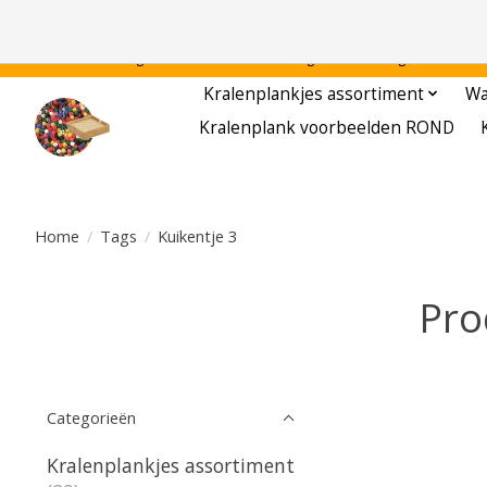
Gratis verzending binnen Nederland - - - - Legvoorbeelden gratis te downloa
Kralenplankjes assortiment
Wa
Kralenplank voorbeelden ROND
Home
/
Tags
/
Kuikentje 3
Pro
Categorieën
Kralenplankjes assortiment