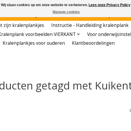
Wij slaan cookies op om onze website te verbeteren.
Lees onze Privacy Policy
Manage cookies
den - - - - Voordelige startersets - - - - De meest leerzame hobby voor kleuters!
t zijn kralenplankjes
Instructie - Handleiding kralenplank
Kralenplank voorbeelden VIERKANT
Voor onderwijsinste
Kralenplankjes voor ouderen
Klantbeoordelingen
ducten getagd met Kuikent