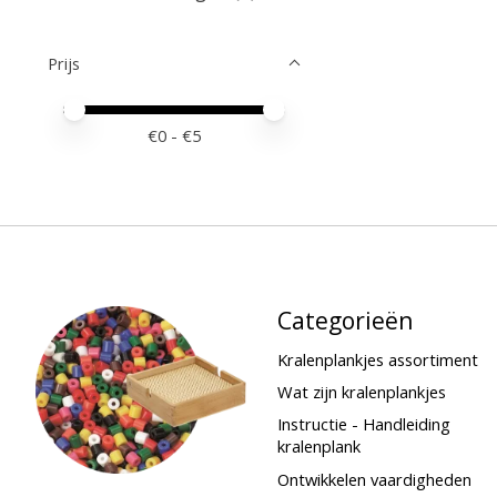
Prijs
Minimale prijswaarde
Price maximum value
€
0
- €
5
Categorieën
Kralenplankjes assortiment
Wat zijn kralenplankjes
Instructie - Handleiding
kralenplank
Ontwikkelen vaardigheden