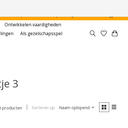
 - - - - Voor particulier en onderwijsinstellingen
Aanmelden / Inloggen
Ontwikkelen vaardigheden
llingen
Als gezelschapsspel
je 3
Sorteren op
Naam oplopend
0 producten