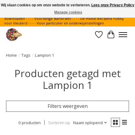
Wij slaan cookies op om onze website te verbeteren.
Lees onze Privacy Policy
Manage cookies
Gratis verzending binnen Nederland - - - - Legvoorbeelden gratis te
downloaden - - - - Voordelige startersets - - - - De meest leerzame hobby
voor kleuters! - - - - Voor particulier en onderwijsinstellingen
Verlanglijst
Winkelwa
Home
/
Tags
/
Lampion 1
Producten getagd met
Lampion 1
Filters weergeven
0 producten
Sorteren op
Naam oplopend