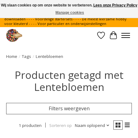
Wij slaan cookies op om onze website te verbeteren.
Lees onze Privacy Policy
Manage cookies
Gratis verzending binnen Nederland - - - - Legvoorbeelden gratis te
downloaden - - - - Voordelige startersets - - - - De meest leerzame hobby
voor kleuters! - - - - Voor particulier en onderwijsinstellingen
Verlanglijst
Winkelwa
Home
/
Tags
/
Lentebloemen
Producten getagd met
Lentebloemen
Filters weergeven
1 producten
Sorteren op
Naam oplopend