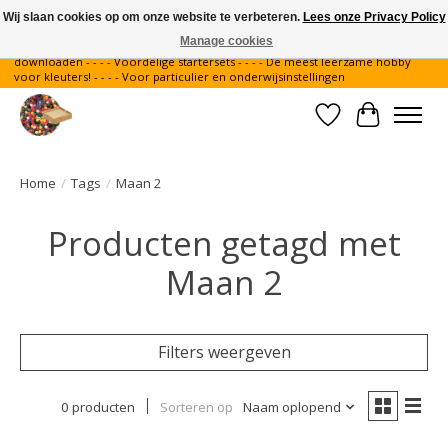
Wij slaan cookies op om onze website te verbeteren.
Lees onze Privacy Policy
Manage cookies
Gratis verzending binnen Nederland - - - - Legvoorbeelden gratis te
downloaden - - - - Voordelige startersets - - - - De meest leerzame hobby
voor kleuters! - - - - Voor particulier en onderwijsinstellingen
Verlanglijst
Winkelwa
Home
/
Tags
/
Maan 2
Producten getagd met
Maan 2
Filters weergeven
0 producten
Sorteren op
Naam oplopend